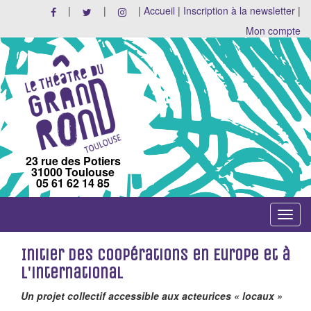
|
|
|
Accueil
|
Inscription à la newsletter
|
Mon compte
23 rue des Potiers
31000 Toulouse
05 61 62 14 85
Toggle
navigat
Initier des coopérations en Europe et à
l'international
Un projet collectif accessible aux acteurices « locaux »