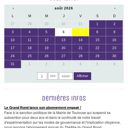
‹
août 2026
›
L
M
M
J
V
S
D
27
28
29
30
31
1
2
3
4
5
6
7
8
9
10
11
12
13
14
15
16
17
18
19
20
21
22
23
24
25
26
27
28
29
30
31
1
2
3
4
5
6
Afficher
Dernières infos
Le Grand Rond lance son abonnement engagé !
Face à la sanction politique de la Mairie de Toulouse qui suspend sa
subvention pour deux ans et dans la continuité de notre travail
d'expérimentation sur les modes de gouvernance et l'implication citoyenne,
nous lançons l'abonnement annuel du Théâtre du Grand Rond.