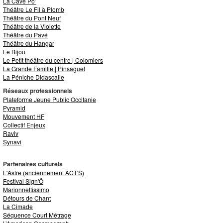
La Cave Po’
Théâtre Le Fil à Plomb
Théâtre du Pont Neuf
Théâtre de la Violette
Théâtre du Pavé
Théâtre du Hangar
Le Bijou
Le Petit théâtre du centre | Colomiers
La Grande Famille
| Pinsaguel
La Péniche Didascalie
Réseaux professionnels
Plateforme Jeune Public Occitanie
Pyramid
Mouvement HF
Collectif Enjeux
Raviv
Synavi
Partenaires culturels
L'Astre (anciennement ACT'S)
Festival Sign'Ô
Marionnettissimo
Détours de Chant
La Cimade
Séquence Court Métrage