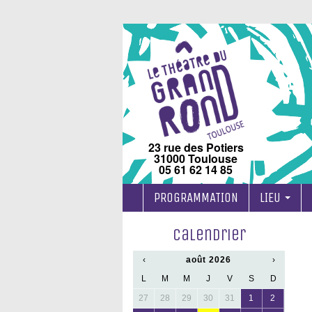
23 rue des Potiers
31000 Toulouse
05 61 62 14 85
PROGRAMMATION
LIEU
Calendrier
‹
août 2026
›
x
L
M
M
J
V
S
D
27
28
29
30
31
1
2