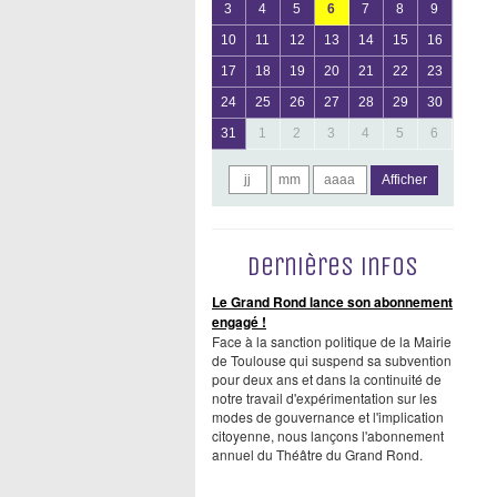
3
4
5
6
7
8
9
10
11
12
13
14
15
16
17
18
19
20
21
22
23
24
25
26
27
28
29
30
31
1
2
3
4
5
6
Afficher
Dernières infos
Le Grand Rond lance son abonnement
engagé !
Face à la sanction politique de la Mairie
de Toulouse qui suspend sa subvention
pour deux ans et dans la continuité de
notre travail d'expérimentation sur les
modes de gouvernance et l'implication
citoyenne, nous lançons l'abonnement
annuel du Théâtre du Grand Rond.