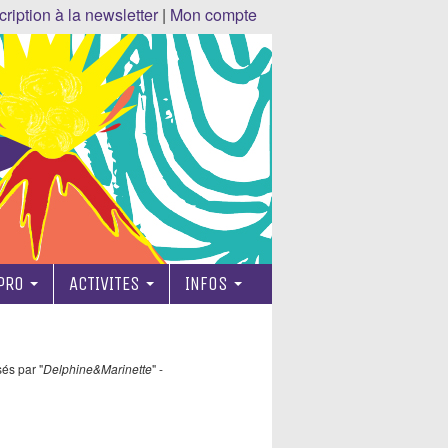
cription à la newsletter
|
Mon compte
 PRO
ACTIVITES
INFOS
és par "
Delphine&Marinette
" -