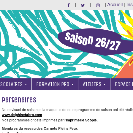
|
|
|
Accueil
|
Ins
SCOLAIRES
FORMATION PRO
ATELIERS
ESPACE
Partenaires
Notre visuel de saison et la maquette de notre programme de saison ont été réalis
www.delphinefabro.com
A VOIR...
Nos programmes ont été imprimés par l'
Imprimerie Scopie
.
Membres du réseau des Carnets Pleins Feux