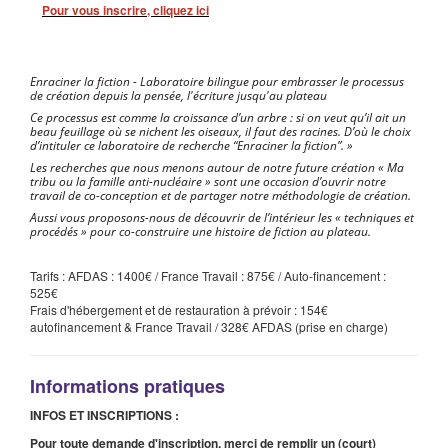
Pour vous inscrire, cliquez ici
Enraciner la fiction - Laboratoire bilingue pour embrasser le processus
de création depuis la pensée, l'écriture jusqu'au plateau
Ce processus est comme la croissance d’un arbre : si on veut qu’il ait un
beau feuillage où se nichent les oiseaux, il faut des racines. D’où le choix
d’intituler ce laboratoire de recherche “Enraciner la fiction”. »
Les recherches que nous menons autour de notre future création « Ma
tribu ou la famille anti-nucléaire » sont une occasion d’ouvrir notre
travail de co-conception et de partager notre méthodologie de création.
Aussi vous proposons-nous de découvrir de l’intérieur les « techniques et
procédés » pour co-construire une histoire de fiction au plateau.
Tarifs : AFDAS : 1400€ / France Travail : 875€ / Auto-financement :
525€
Frais d'hébergement et de restauration à prévoir : 154€
autofinancement & France Travail / 328€ AFDAS (prise en charge)
Informations pratiques
INFOS ET INSCRIPTIONS :
Pour toute demande d'inscription, merci de remplir un (court)