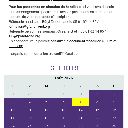
Pour les personnes en situation de handicap :
si vous avez besoin
d’un aménagement spécifique, n'hésitez pas à nous en faire part au
moment de votre demande d'inscription.
Référente handicap : Béryl Denormandie 05 61 62 14 85 /
formation@grand-rond.org
Référente personnes sourdes : Océane Bretin 05 61 62 14 85 /
etu@grand-rond.org
En attendant, vous pouvez
consulter le document ressource culture et
handicap
.
L'organisme de formation est certifié Qualiopi.
Calendrier
‹
août 2026
›
L
M
M
J
V
S
D
27
28
29
30
31
1
2
3
4
5
6
7
8
9
10
11
12
13
14
15
16
17
18
19
20
21
22
23
24
25
26
27
28
29
30