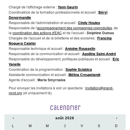
Chargé de l'affichage externe :
Yann Gaurin
Coordinatrice de la formation professionnelle et accueil :
Béryl
Denormandie
Responsable de l'administration et accueil :
Cindy Houles
Responsable de l'
accompagnement des compagnies coproduites
, de
la
coordination des actions d'EAC
et de l'accueil :
Delphine Dumas
Chargée de l'accueil et de la billetterie et des scolaires :
Francina
Noguera Calafat
Responsable technique et accueil :
Antoine Rousselin
Responsable de la communication et accueil :
Apolline Saint-André
Responsable du développement, politiques publiques et accueil :
Eric
Vanelle
Coordination de la programmation :
Sophie Sciabica
Assistante communication et accueil :
Mélina Creupelandt
Agente d'accueil :
Maria Smyrnaios
Pour envoyer les invitations à voir un spectacle :
invitation@grand-
rond.org
(et uniquement là).
Calendrier
‹
août 2026
›
L
M
M
J
V
S
D