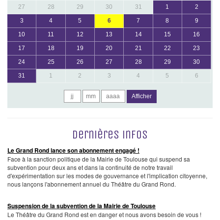
27
28
29
30
31
1
2
3
4
5
6
7
8
9
10
11
12
13
14
15
16
17
18
19
20
21
22
23
24
25
26
27
28
29
30
31
1
2
3
4
5
6
Afficher
Dernières infos
Le Grand Rond lance son abonnement engagé !
Face à la sanction politique de la Mairie de Toulouse qui suspend sa
subvention pour deux ans et dans la continuité de notre travail
d'expérimentation sur les modes de gouvernance et l'implication citoyenne,
nous lançons l'abonnement annuel du Théâtre du Grand Rond.
Suspension de la subvention de la Mairie de Toulouse
Le Théâtre du Grand Rond est en danger et nous avons besoin de vous !