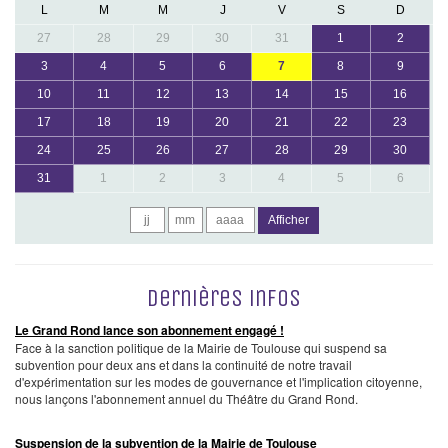
L
M
M
J
V
S
D
27
28
29
30
31
1
2
3
4
5
6
7
8
9
10
11
12
13
14
15
16
17
18
19
20
21
22
23
24
25
26
27
28
29
30
31
1
2
3
4
5
6
Afficher
Dernières infos
Le Grand Rond lance son abonnement engagé !
Face à la sanction politique de la Mairie de Toulouse qui suspend sa
subvention pour deux ans et dans la continuité de notre travail
d'expérimentation sur les modes de gouvernance et l'implication citoyenne,
nous lançons l'abonnement annuel du Théâtre du Grand Rond.
Suspension de la subvention de la Mairie de Toulouse