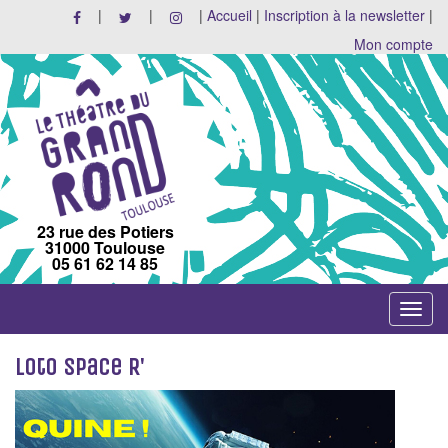
|
|
|
Accueil
|
Inscription à la newsletter
|
Mon compte
23 rue des Potiers
31000 Toulouse
05 61 62 14 85
Toggle
navigat
Loto Space R'